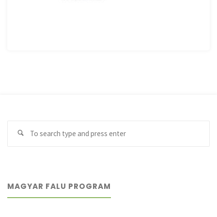
Se
Search
fo
MAGYAR FALU PROGRAM