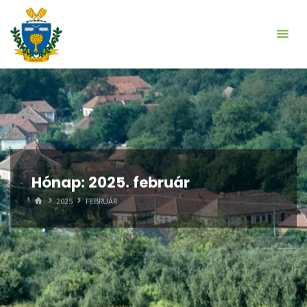
Skip
to
content
Hónap:
2025. február
HOME
2025
FEBRUÁR