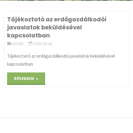
Tájékoztató az erdőgazdálkodói
javaslatok beküldésével
kapcsolatban
EGYÉB
2025.02.04.
Tájékoztató az erdőgazdálkodói javaslatok beküldésével
kapcsolatban
"Tájékoztató
BŐVEBBEN
az
erdőgazdálkodói
javaslatok
beküldésével