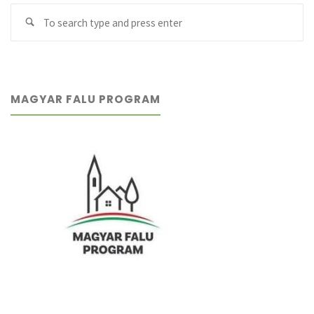
Se
kapcsolatban"
Search
fo
MAGYAR FALU PROGRAM