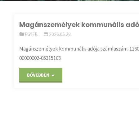
Magánszemélyek kommunális adój
EGYÉB
2026.05.28.
Magánszemélyek kommunális adója számlaszám: 11600
00000002-05315163
"Magánszemélyek
BŐVEBBEN
kommunális
adója-
Iparűzési
adó