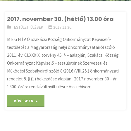
2017. november 30. (hétfő) 13.00 óra
TESTÜLETI ÜLÉSEK
2017.11.30.
M E G H Í V Ó Szakácsi Község Önkormányzat Képviselő-
testületét a Magyarország helyi önkormányzatairól szóló
2011. évi CLXXXIX. törvény 45. § – aalapján, Szakácsi Község
Önkormányzat Képviselő – testületének Szervezeti és
Működési Szabályairól szóló 8/2016.(VIII.25.) önkormányzati
rendelet 8. § (1) bekezdése alapján 2017.november 30 – án
1300 órára rendkívüli nyílt ülésre összehívom …
"2017.
BŐVEBBEN
november
30.