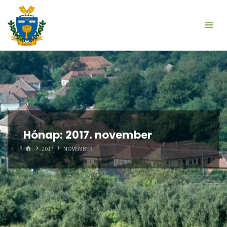
Skip
to
content
Hónap:
2017. november
HOME
2017
NOVEMBER