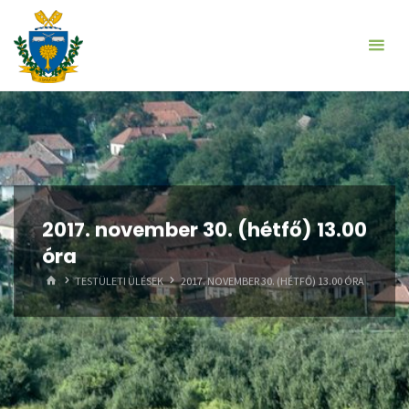
Skip
to
content
2017. november 30. (hétfő) 13.00
óra
HOME
TESTÜLETI ÜLÉSEK
2017. NOVEMBER 30. (HÉTFŐ) 13.00 ÓRA