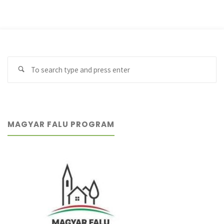
Se
Search
fo
MAGYAR FALU PROGRAM