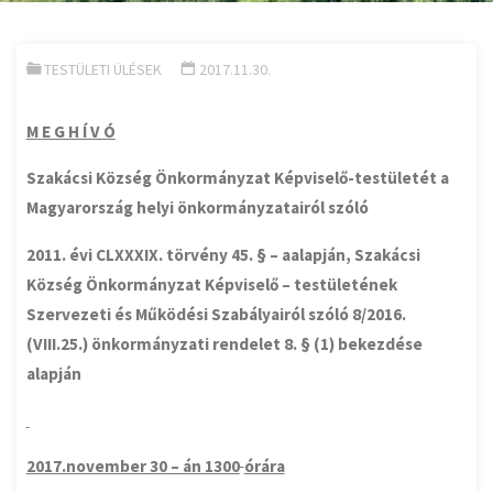
TESTÜLETI ÜLÉSEK
2017.11.30.
M
E G H Í V Ó
Szakácsi Község Önkormányzat Képviselő-testületét
a
Magyarország helyi önkormányzatairól szóló
2011. évi CLXXXIX. törvény 45. § – aalapján, Szakácsi
Község Önkormányzat Képviselő – testületének
Szervezeti és Működési Szabályairól szóló 8/2016.
(VIII.25.) önkormányzati rendelet 8. § (1) bekezdése
alapján
2017.november 30 – án 1300
órára