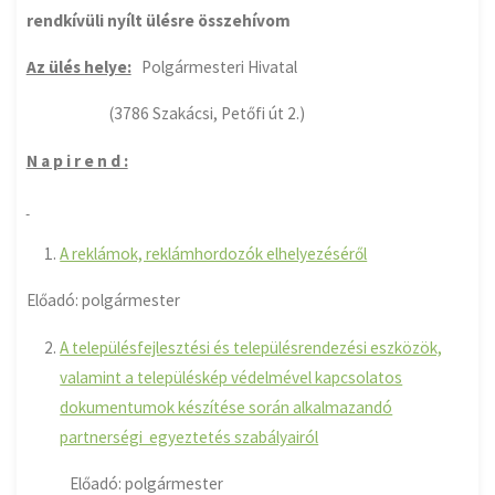
rendkívüli nyílt ülésre összehívom
Az ülés helye:
Polgármesteri Hivatal
(3786 Szakácsi, Petőfi út 2.)
N a p i r e n d :
A reklámok, reklámhordozók elhelyezéséről
Előadó: polgármester
A településfejlesztési és településrendezési eszközök,
valamint a településkép védelmével kapcsolatos
dokumentumok készítése során alkalmazandó
partnerségi egyeztetés szabályairól
Előadó: polgármester