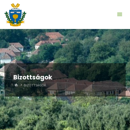
Skip
to
content
Bizottságok
HOME
BIZOTTSÁGOK