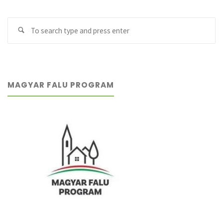
Se
Search
fo
MAGYAR FALU PROGRAM