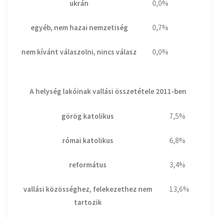
ukrán
0,0%
egyéb, nem hazai nemzetiség
0,7%
nem kívánt válaszolni, nincs válasz
0,0%
A helység lakóinak vallási összetétele 2011-ben
görög katolikus
7,5%
római katolikus
6,8%
református
3,4%
vallási közösséghez, felekezethez nem
13,6%
tartozik