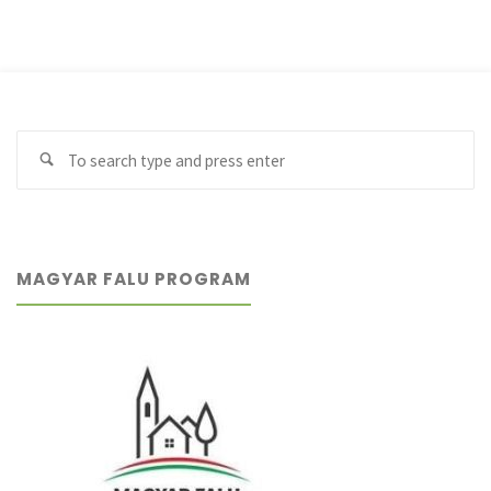
Se
Search
fo
MAGYAR FALU PROGRAM