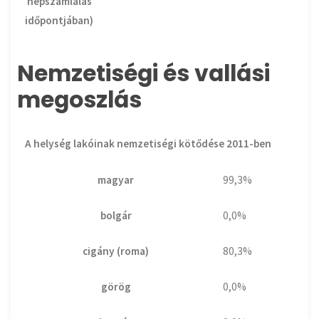
népszámlálás
időpontjában)
Nemzetiségi és vallási
megoszlás
A helység lakóinak nemzetiségi kötődése 2011-ben
magyar
99,3%
bolgár
0,0%
cigány (roma)
80,3%
görög
0,0%