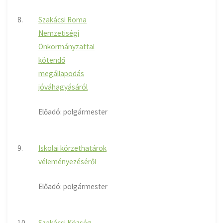
8.
Szakácsi Roma
Nemzetiségi
Önkormányzattal
kötendő
megállapodás
jóváhagyásáról
Előadó: polgármester
9.
Iskolai körzethatárok
véleményezéséről
Előadó: polgármester
10.
Szakácsi Község