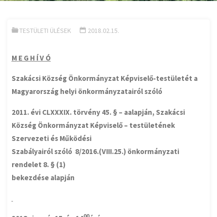
TESTÜLETI ÜLÉSEK
2018.02.15.
M
E G H Í V Ó
Szakácsi Község Önkormányzat Képviselő-testületét
a
Magyarország helyi önkormányzatairól szóló
2011. évi CLXXXIX. törvény 45. § – aalapján, Szakácsi
Község Önkormányzat Képviselő – testületének
Szervezeti és Működési
Szabályairól szóló 8/2016.(VIII.25.) önkormányzati
rendelet 8. § (1)
bekezdése alapján
00