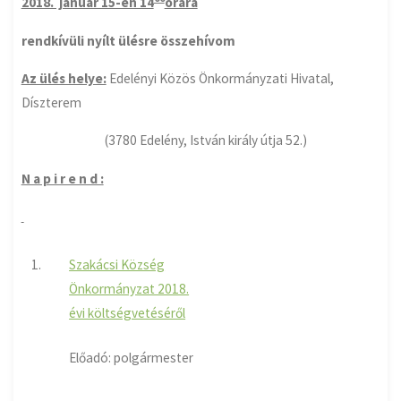
2018. január 15-én 14
órára
rendkívüli nyílt ülésre összehívom
Az ülés helye:
Edelényi Közös Önkormányzati Hivatal,
Díszterem
(3780 Edelény, István király útja 52.)
N a p i r e n d :
1.
Szakácsi Község
Önkormányzat 2018.
évi költségvetéséről
Előadó: polgármester