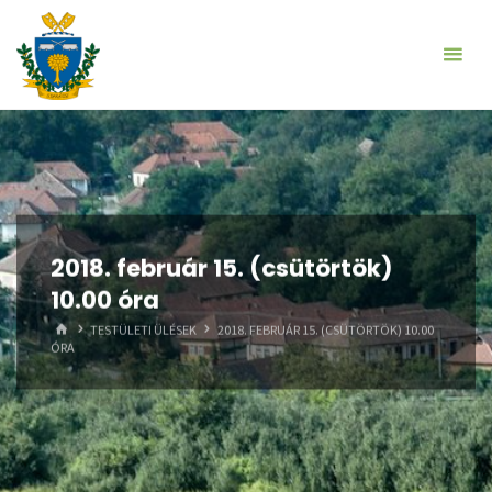
Skip
to
content
2018. február 15. (csütörtök)
10.00 óra
HOME
TESTÜLETI ÜLÉSEK
2018. FEBRUÁR 15. (CSÜTÖRTÖK) 10.00
ÓRA