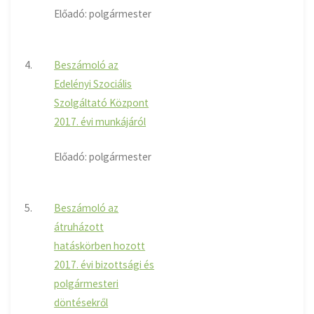
Előadó: polgármester
4.
Beszámoló az
Edelényi Szociális
Szolgáltató Központ
2017. évi munkájáról
Előadó: polgármester
5.
Beszámoló az
átruházott
hatáskörben hozott
2017. évi bizottsági és
polgármesteri
döntésekről