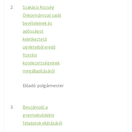
2.
Szakácsi Község
Önkormányzat saját
bevételeinek és
adósságot
keletkeztető
ügyleteiből eredő
fizetési
kötelezettségeinek
megállapításáról
Előadó: polgármester
3.
Beszámoló a
gyermekvédelmi
feladatok ellátásáról