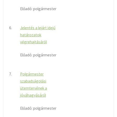
Előadó: polgármester
6.
Jelentés a lejárt idejű
határozatok
végrehajtásáról
Előadó: polgármester
7.
Polgármester
szabadságolási
ütemtervének a
jóváhagyásáról
Előadó: polgármester