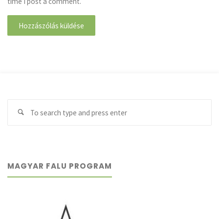
time I post a comment.
Se
Search
fo
MAGYAR FALU PROGRAM